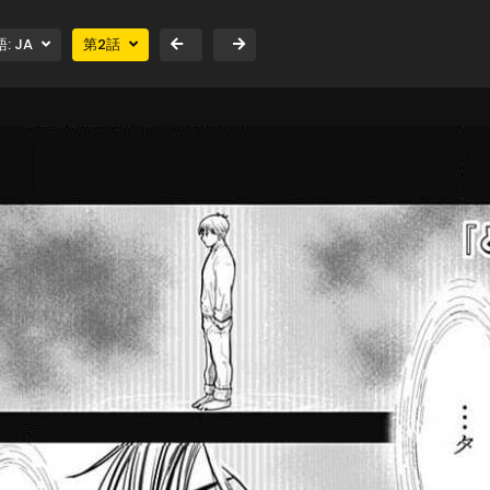
語:
JA
第
2
話