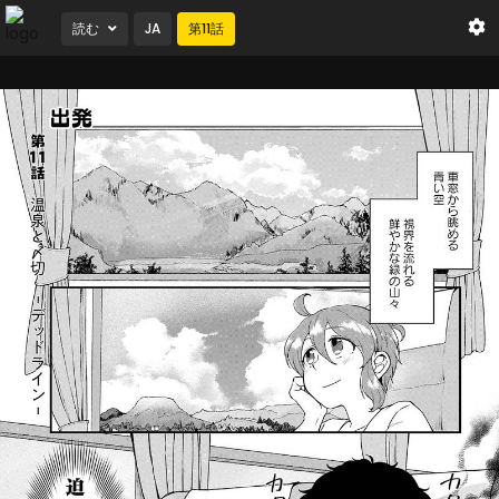
読む
JA
第
11
話