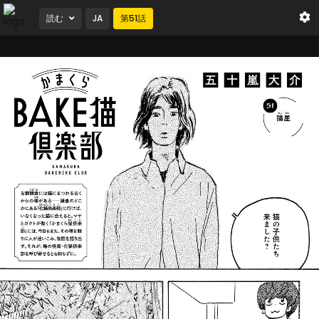
読む
JA
第
51
話