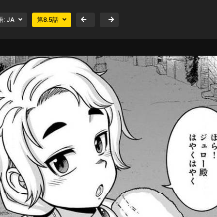
語:
JA
第
8.5
話