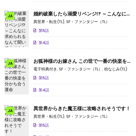
婚約破棄したら溺愛リベンジ!? ～こんなに求
JA
められるなんて聞いてません！～ アンソロ
異世界・転生(TL)
,
SF・ファンタジー（TL）
ジー
第5話
第4話
お狐神様のお嫁さん この世で一番の快楽を
JA
分かち合う運命
電子特典付き
,
SF・ファンタジー（TL）
,
幼なじみ(TL)
第5話
第4話
異世界からきた魔王様に攻略されそうです！
JA
異世界・転生(TL)
,
SF・ファンタジー（TL）
第5話