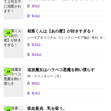
第5話
第4話
相葉くんは【あの蜜】が好きすぎる！
JA
シーモアオリジナル
,
コミックシーモア独占･先行
,
オフィス(TL)
第21話
第20話
追放魔女はハラペコ悪魔を飼い慣らす
JA
SF・ファンタジー（TL）
第5話
第4話
吸血童貞、乳を吸う。
JA