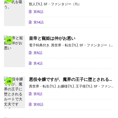
獣人(TL)
,
SF・ファンタジー（TL）
第15話
第14話
皇帝と寵姫は仲がお悪い
JA
電子特典付き
,
異世界・転生(TL)
,
SF・ファンタジー（TL）
第5話
第4話
悪役令嬢ですが、魔界の王子に堕とされるル
JA
ートで大丈夫ですか？
異世界・転生(TL)
,
お嬢様(TL)
,
王子様(TL)
,
SF・ファンタジー（TL）
第11話
第10話