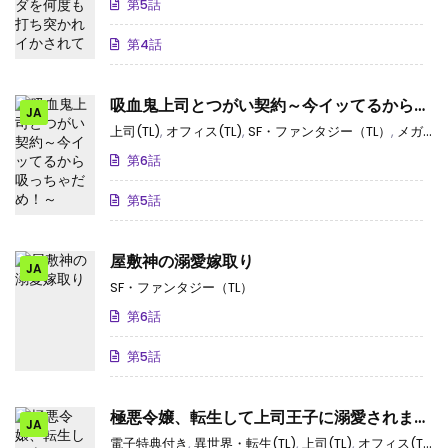
第5話
第4話
吸血鬼上司とつがい契約～今イッてるから吸
JA
っちゃだめ！～
上司(TL)
,
オフィス(TL)
,
SF・ファンタジー（TL）
,
メガネ(TL)
第6話
第5話
屋敷神の溺愛嫁取り
JA
SF・ファンタジー（TL）
第6話
第5話
極悪令嬢、転生して上司王子に溺愛されま
JA
す！
電子特典付き
,
異世界・転生(TL)
,
上司(TL)
,
オフィス(TL)
,