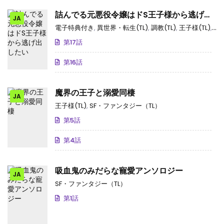
詰んでる元悪役令嬢はドS王子様から逃げ出
JA
したい
電子特典付き
,
異世界・転生(TL)
,
調教(TL)
,
王子様(TL)
,
S
第17話
第16話
魔界の王子と溺愛同棲
JA
王子様(TL)
,
SF・ファンタジー（TL）
第5話
第4話
吸血鬼のみだらな寵愛アンソロジー
JA
SF・ファンタジー（TL）
第1話