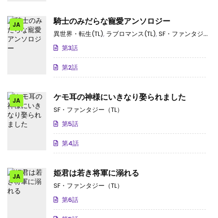
騎士のみだらな寵愛アンソロジー
JA
異世界・転生(TL)
,
ラブロマンス(TL)
,
SF・ファンタジー（TL）
第3話
第2話
ケモ耳の神様にいきなり娶られました
JA
SF・ファンタジー（TL）
第5話
第4話
姫君は若き将軍に溺れる
JA
SF・ファンタジー（TL）
第6話