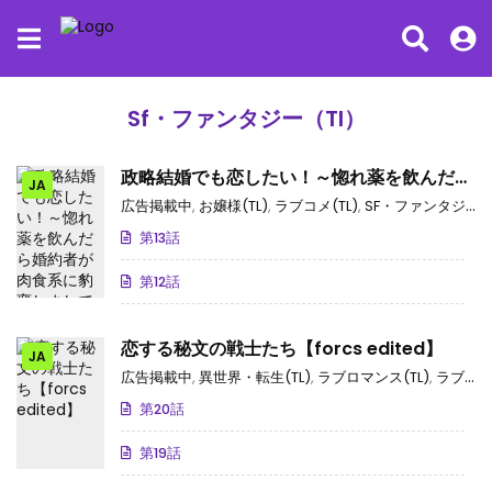
Sf・ファンタジー（Tl）
政略結婚でも恋したい！～惚れ薬を飲んだら
JA
婚約者が肉食系に豹変しまして～
広告掲載中
,
お嬢様(TL)
,
ラブコメ(TL)
,
SF・ファンタジー（TL）
第13話
第12話
恋する秘文の戦士たち【forcs edited】
JA
広告掲載中
,
異世界・転生(TL)
,
ラブロマンス(TL)
,
ラブコメ(TL)
第20話
第19話