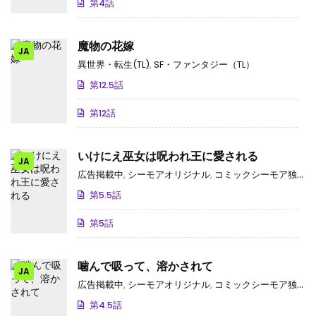
第4話
魔物の花嫁
JA
異世界・転生(TL)
,
SF・ファンタジー（TL）
第12.5話
第12話
いけにえ巫女は呪われ王に愛される
JA
広告掲載中
,
シーモアオリジナル
,
コミックシーモア独占･先行
第5.5話
第5話
噛んで吸って、溶かされて
JA
広告掲載中
,
シーモアオリジナル
,
コミックシーモア独占･先行
第4.5話