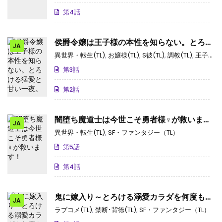
第4話
侯爵令嬢は王子様の本性を知らない。とろけ
JA
る猛愛と甘い一夜。
異世界・転生(TL)
,
お嬢様(TL)
,
S彼(TL)
,
調教(TL)
,
王子様(TL)
第3話
第2話
闇堕ち魔道士は今世こそ勇者様♀が救いま
JA
す！
異世界・転生(TL)
,
SF・ファンタジー（TL）
第5話
第4話
鬼に嫁入り～とろける溺愛カラダを何度も打
JA
ち突かれイかされてっ…～
ラブコメ(TL)
,
禁断･背徳(TL)
,
SF・ファンタジー（TL）