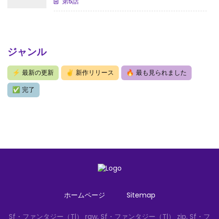
第5話
ジャンル
⚡
最新の更新
✌
新作リリース
🔥
最も見られました
✅
完了
ホームページ
Sitemap
Sf・ファンタジー（Tl） raw, Sf・ファンタジー（Tl） zip, Sf・フ