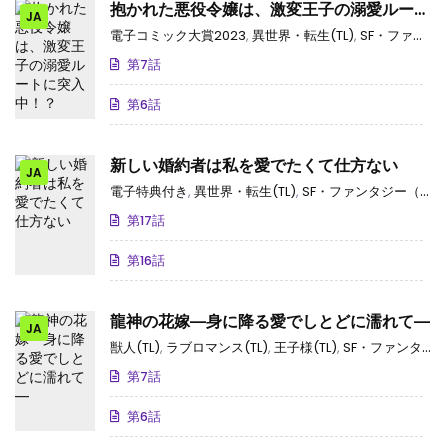
抱かれた悪役令嬢は、激変王子の溺愛ルート
JA
に突入中！？
電子コミック大賞2023
,
異世界・転生(TL)
,
SF・ファンタジー（TL）
第7話
第6話
新しい婚約者は私を愛でたくて仕方ない
JA
電子特典付き
,
異世界・転生(TL)
,
SF・ファンタジー（TL）
第17話
第16話
龍神の花嫁―身に降る愛でしとどに濡れて―
JA
獣人(TL)
,
ラブロマンス(TL)
,
王子様(TL)
,
SF・ファンタジー（TL）
第7話
第6話