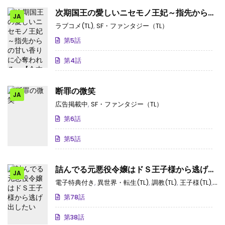
次期国王の愛しいニセモノ王妃～指先からの
JA
甘い香りに心奪われる～【合本版】
ラブコメ(TL)
,
SF・ファンタジー（TL）
第5話
第4話
断罪の微笑
JA
広告掲載中
,
SF・ファンタジー（TL）
第6話
第5話
詰んでる元悪役令嬢はドＳ王子様から逃げ出
JA
したい
電子特典付き
,
異世界・転生(TL)
,
調教(TL)
,
王子様(TL)
,
S
第78話
第38話