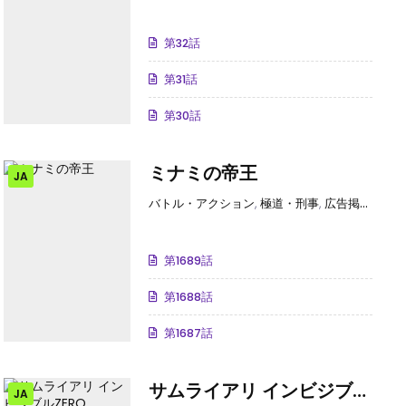
第32話
第31話
第30話
ミナミの帝王
JA
,
広告掲載中
,
裏社会・アングラ
バトル・アクション
,
極道・刑事
,
広告掲載中
,
映
第1689話
第1688話
第1687話
サムライアリ インビジブル
JA