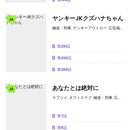
ヤンキーJKクズハナちゃん
JA
極道・刑事
,
ヤンキーアウトロー
,
広告掲載中
,
第291話
第290話
第289話
あなたとは絶対に
JA
ラブコメ
,
オフィスラブ
,
極道・刑事
,
広告掲載中
第7話
第6話