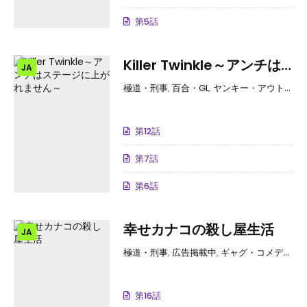
第5話
Killer Twinkle～アンチは
JA
ステージに上がれません～
極道・刑事
,
百合・GL
,
ヤンキー・アウトロー
第12話
第7話
第6話
幸せカナコの殺し屋生活
JA
極道・刑事
,
広告掲載中
,
ギャグ・コメディー
,
第16話