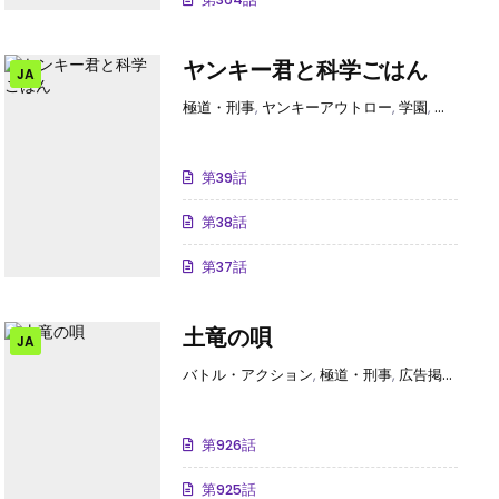
ヤンキー君と科学ごはん
JA
ギャグ・コメディー
,
恋愛
極道・刑事
,
ヤンキーアウトロー
,
学園
,
料理･グ
第39話
第38話
第37話
土竜の唄
JA
,
メガネ
,
シーモアオリジナル
バトル・アクション
,
コミックシーモア独占･先行
,
極道・刑事
,
,
恋愛
広告掲載中
,
映
第926話
第925話