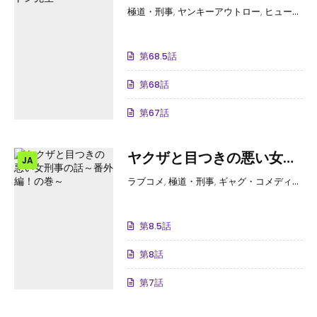
生
極道・刑事
,
ヤンキーアウトロー
,
ヒューマンドラマ
第68.5話
第68話
第67話
ヤクザと目つきの悪い女刑
JA
事の話～番外編！の巻～
ラブコメ
,
極道・刑事
,
ギャグ・コメディー
,
恋
第8.5話
第8話
第7話