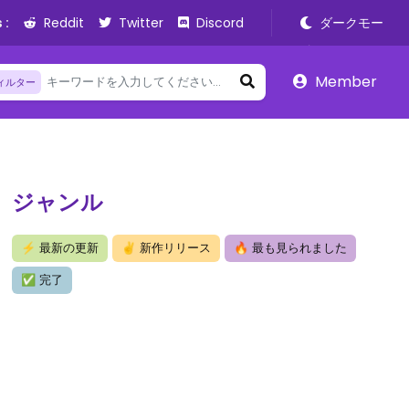
 :
Reddit
Twitter
Discord
ダークモー
ド
Member
ィルター
ジャンル
⚡
最新の更新
✌
新作リリース
🔥
最も見られました
✅
完了