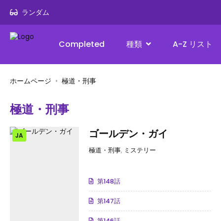
ランダム
Completed
種類
A-Z リスト
ホームページ
極道・刑事
極道・刑事
ゴールデン・ガイ
JA
極道・刑事
,
ミステリー
第148話
第147話
第146話