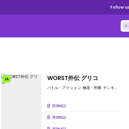
Follow us
フ
WORST外伝 グリコ
JA
バトル・アクション
,
極道・刑事
,
ヤンキーアウトロー
第366話
第365話
第364話