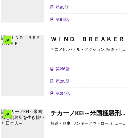
第85話
第84話
ＷＩＮＤ ＢＲＥＡＫＥＲ
JA
アニメ化
,
バトル・アクション
,
極道・刑事
,
ヤン
第216話
第215話
第214話
チカーノKEI～米国極悪刑
JA
務所を生き抜いた日本人～
,
ヒューマンドラマ
,
ナイトビジネス・闇社会
極道・刑事
,
ヤンキーアウトロー
,
ヒューマンドラマ