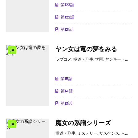
第123話
第122話
第121話
ヤン女は竜の夢をみる
JA
ラブコメ
,
極道・刑事
,
学園
,
ヤンキー・アウトロー
第15話
第14話
第13話
魔女の系譜シリーズ
JA
極道・刑事
,
ミステリー
,
サスペンス
,
人間ドラマ