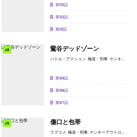
第113話
第112話
第111話
鶯谷デッドゾーン
JA
バトル・アクション
,
極道・刑事
,
ヤンキーアウトロー
第99話
第98話
第97話
傷口と包帯
JA
ラブコメ
,
極道・刑事
,
ヤンキーアウトロー
,
電子