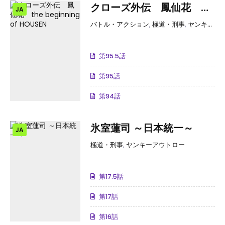
クローズ外伝 鳳仙花
JA
the beginning of
バトル・アクション
,
極道・刑事
,
ヤンキーアウトロー
HOUSEN
第95.5話
第95話
第94話
氷室蓮司 ～日本統一～
JA
極道・刑事
,
ヤンキーアウトロー
第17.5話
第17話
第16話