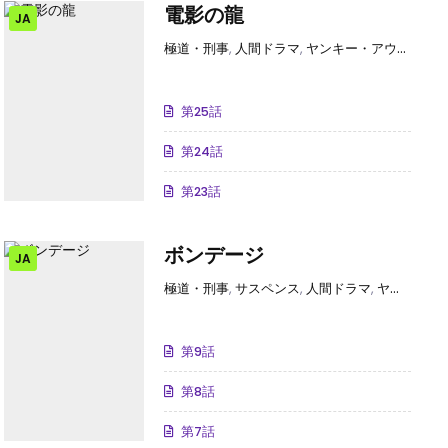
電影の龍
JA
極道・刑事
,
人間ドラマ
,
ヤンキー・アウトロー
第25話
第24話
第23話
ボンデージ
JA
極道・刑事
,
サスペンス
,
人間ドラマ
,
ヤンキー・アウトロー
第9話
第8話
第7話