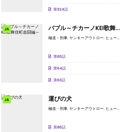
第924話
バブル～チカーノKEI歌舞
JA
伎町血闘編～
極道・刑事
,
ヤンキーアウトロー
,
ヒューマンドラマ
第65話
第64話
第63話
運びの犬
JA
4コマ
,
ヤンキー・アウトロー
極道・刑事
,
ヤンキーアウトロー
,
ヒューマンドラマ
第86話