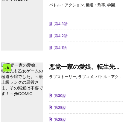
ZERO
バトル・アクション
,
極道・刑事
,
学園
,
サスペン
第4.3話
第4.2話
第4.1話
悪党一家の愛娘、転生先も
JA
乙女ゲームの極道令嬢でし
愛
,
ヤンキー・アウトロー
ラブストーリー
,
ラブコメ
,
バトル・アクション
,
た。～最上級ランクの悪役
さま、その溺愛は不要で
第30話
す！～@COMIC
第29話
第28話