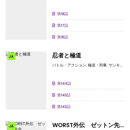
第18話
第17話
第16話
忍者と極道
JA
バトル・アクション
,
極道・刑事
,
ヤンキーアウトロー
第144話
第143話
第142話
WORST外伝 ゼットン先
JA