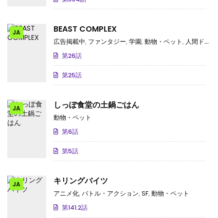
BEAST COMPLEX
JA
広告掲載中
,
ファンタジー
,
学園
,
動物・ペット
,
人間ドラマ
第26話
第25話
しっぽ食堂の土鍋ごはん
JA
動物・ペット
第6話
第5話
キリングバイツ
JA
アニメ化
,
バトル・アクション
,
SF
,
動物・ペット
第141.2話