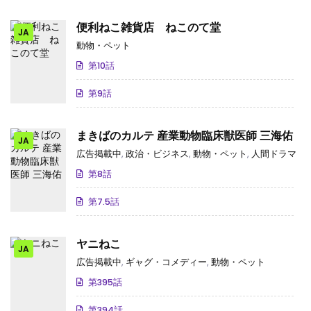
便利ねこ雑貨店 ねこのて堂
JA
動物・ペット
第10話
第9話
まきばのカルテ 産業動物臨床獣医師 三海佑
JA
広告掲載中
,
政治・ビジネス
,
動物・ペット
,
人間ドラマ
第8話
第7.5話
ヤニねこ
JA
広告掲載中
,
ギャグ・コメディー
,
動物・ペット
第395話
第394話