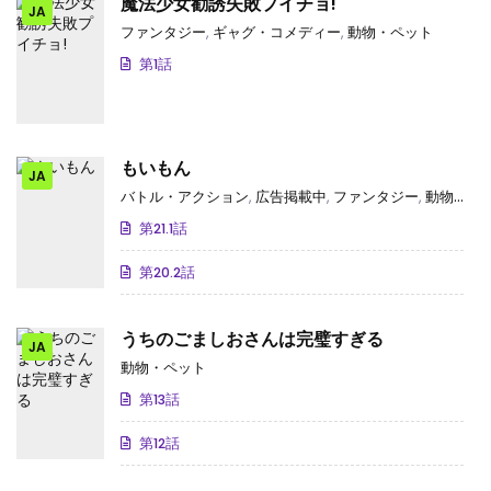
魔法少女勧誘失敗プイチョ!
JA
ファンタジー
,
ギャグ・コメディー
,
動物・ペット
第1話
もいもん
JA
バトル・アクション
,
広告掲載中
,
ファンタジー
,
動物・ペット
第21.1話
第20.2話
うちのごましおさんは完璧すぎる
JA
動物・ペット
第13話
第12話