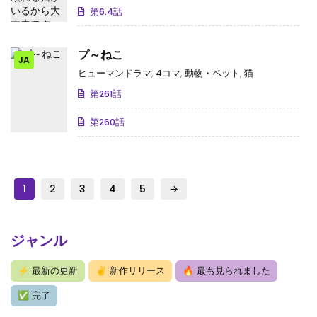
第6.4話
プ～ねこ
JA
ヒューマンドラマ
,
4コマ
,
動物・ペット
,
猫
第261話
第260話
1
2
3
4
5
→
ジャンル
⚡
最新の更新
✌
新作リリース
🔥
最も見られました
✅
完了