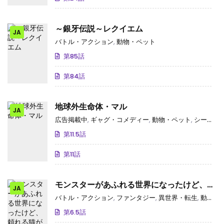
～銀牙伝説～レクイエム
JA
バトル・アクション
,
動物・ペット
第85話
第84話
地球外生命体・マル
JA
広告掲載中
,
ギャグ・コメディー
,
動物・ペット
,
シーモアオリジナル
第11.5話
第11話
モンスターがあふれる世界になったけど、頼
JA
れる猫がいるから大丈夫です
バトル・アクション
,
ファンタジー
,
異世界・転生
,
動物・ペット
第6.5話