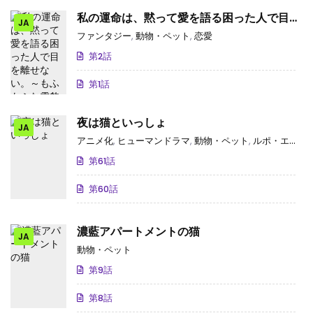
私の運命は、黙って愛を語る困った人で目を
JA
離せない。～もふもふな雪豹騎士にまっしぐ
ファンタジー
,
動物・ペット
,
恋愛
らに溺愛されました～
第2話
第1話
夜は猫といっしょ
JA
アニメ化
,
ヒューマンドラマ
,
動物・ペット
,
ルポ・エッセイ
第61話
第60話
濃藍アパートメントの猫
JA
動物・ペット
第9話
第8話