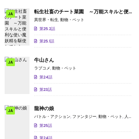
転生社畜のチート菜園 ～万能スキルと便利
JA
な使い魔妖精を駆使してたら、気づけば大陸
異世界・転生
,
動物・ペット
一の生産拠点ができていた～
第25.2話
第25.1話
牛山さん
JA
ラブコメ
,
動物・ペット
第24話
第23話
龍神の娘
JA
バトル・アクション
,
ファンタジー
,
動物・ペット
,
人間ドラマ
第25話
第24話