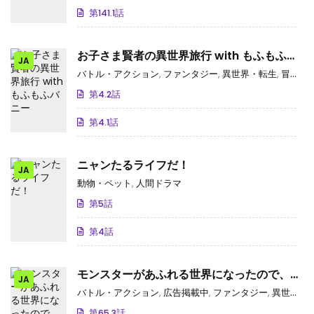
第141.1話
お子さま賢者の異世界旅行 with もふもふバ
JA
ニー
バトル・アクション
,
ファンタジー
,
異世界・転生
,
冒険
,
動
第4.2話
第4.1話
ニャンたるライフだ！
JA
動物・ペット
,
人間ドラマ
第5話
第4話
モンスターがあふれる世界になったので、好
JA
きに生きたいと思います
バトル・アクション
,
広告掲載中
,
ファンタジー
,
異世界・転生
第65.3話