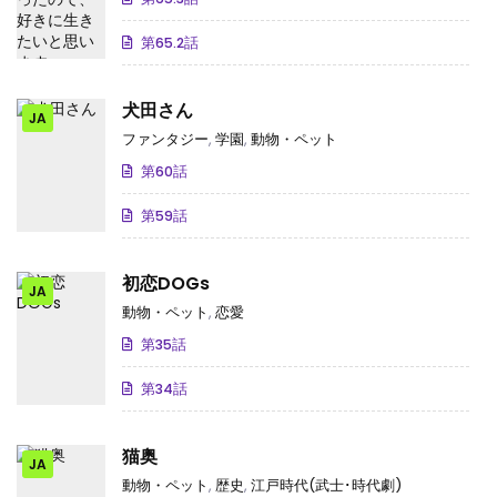
第65.2話
犬田さん
JA
ファンタジー
,
学園
,
動物・ペット
第60話
第59話
初恋DOGs
JA
動物・ペット
,
恋愛
第35話
第34話
猫奥
JA
動物・ペット
,
歴史
,
江戸時代(武士･時代劇)