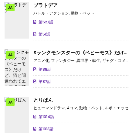
ブラトデア
JA
バトル・アクション
,
動物・ペット
第52.1話
第51話
Sランクモンスターの《ベヒーモス》だけ
JA
ど、猫と間違われてエルフ娘の騎士(ペット)
アニメ化
,
ファンタジー
,
異世界・転生
,
ギャグ・コメディー
として暮らしてます
第88話
第87話
とりぱん
JA
ヒューマンドラマ
,
4コマ
,
動物・ペット
,
ルポ・エッセイ
第1014話
第1013話