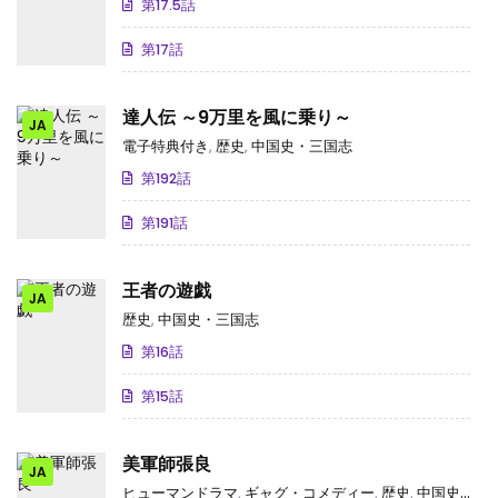
第17.5話
第17話
達人伝 ～9万里を風に乗り～
JA
電子特典付き
,
歴史
,
中国史・三国志
第192話
第191話
王者の遊戯
JA
歴史
,
中国史・三国志
第16話
第15話
美軍師張良
JA
ヒューマンドラマ
,
ギャグ・コメディー
,
歴史
,
中国史・三国志