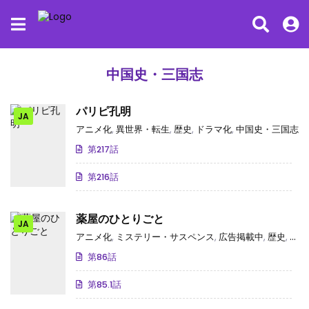
中国史・三国志
パリピ孔明
JA
アニメ化
,
異世界・転生
,
歴史
,
ドラマ化
,
中国史・三国志
第217話
第216話
薬屋のひとりごと
JA
アニメ化
,
ミステリー・サスペンス
,
広告掲載中
,
歴史
,
中国
第86話
第85.1話