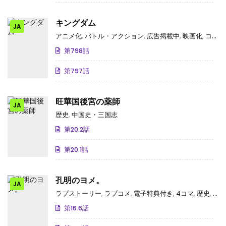
キングダム
JA
アニメ化
,
バトル・アクション
,
広告掲載中
,
映画化
,
コミカライズ(小説・ゲーム)
第798話
第797話
旺華国後宮の薬師
JA
歴史
,
中国史・三国志
第20.2話
第20.1話
孔明のヨメ。
JA
ラブストーリー
,
ラブコメ
,
電子特典付き
,
4コマ
,
歴史
,
中国
第16.6話