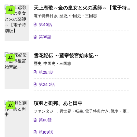
天上恋歌～金の皇女と火の薬師～【電子特別
JA
版】
電子特典付き
,
歴史
,
中国史・三国志
第40話
第39話
雪花妃伝 ～藍帝後宮始末記～
JA
歴史
,
中国史・三国志
第25.1話
第24.2話
項羽と劉邦、あと田中
JA
ファンタジー
,
異世界・転生
,
電子特典付き
,
戦争・軍事・戦記
第110話
第109話