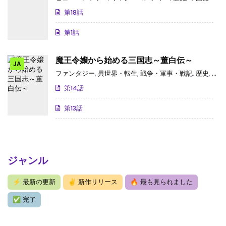
第18話
第1話
魔王令嬢から始める三国志～董白伝～
JA
ファンタジー
,
異世界・転生
,
戦争・軍事・戦記
,
歴史
,
中国
第14話
第13話
ジャンル
⚡
最新の更新
✌
新作リリース
🔥
最も見られました
✅
完了