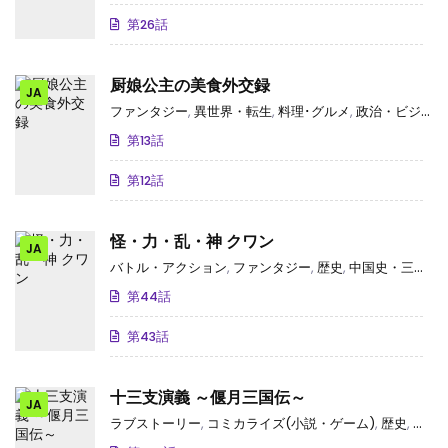
第26話
厨娘公主の美食外交録
JA
ファンタジー
,
異世界・転生
,
料理･グルメ
,
政治・ビジネス
第13話
第12話
怪・力・乱・神 クワン
JA
バトル・アクション
,
ファンタジー
,
歴史
,
中国史・三国志
第44話
第43話
十三支演義 ～偃月三国伝～
JA
ラブストーリー
,
コミカライズ(小説・ゲーム)
,
歴史
,
中国