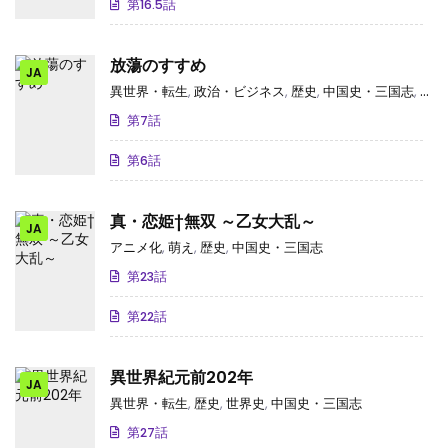
第16.5話
放蕩のすすめ
JA
異世界・転生
,
政治・ビジネス
,
歴史
,
中国史・三国志
,
フル
第7話
第6話
真・恋姫†無双 ～乙女大乱～
JA
アニメ化
,
萌え
,
歴史
,
中国史・三国志
第23話
第22話
異世界紀元前202年
JA
異世界・転生
,
歴史
,
世界史
,
中国史・三国志
第27話