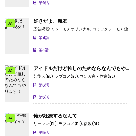
第6話
好きだよ、親友！
JA
広告掲載中
,
シーモアオリジナル
,
コミックシーモア独占･先行
第4話
第3話
アイドルだけど推しのためならなんでもやり
JA
ます！
芸能人(BL)
,
ラブコメ(BL)
,
マンガ家・作家(BL)
第6話
第5話
俺が妊娠するなんて
JA
リーマン(BL)
,
ラブコメ(BL)
,
複数(BL)
第5話