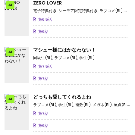
ZERO LOVER
JA
電子特典付き
,
シーモア限定特典付き
,
ラブコメ(BL)
,
ビッチ
第6.5話
第6話
マシュー様にはかなわない！
JA
同級生(BL)
,
ラブコメ(BL)
,
学生(BL)
第7.5話
第7話
どっちも愛してくれるよね
JA
ラブコメ(BL)
,
学生(BL)
,
複数(BL)
,
メガネ(BL)
,
童貞(BL)
,
ビ
第7話
第6話