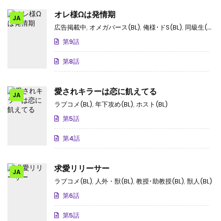
オレ様Ωは発情期
JA
広告掲載中
,
オメガバース(BL)
,
俺様･ドS(BL)
,
同級生(BL)
,
第9話
第8話
愛されキラーは恋に飢えてる
JA
ラブコメ(BL)
,
年下攻め(BL)
,
ホスト(BL)
第5話
第4話
求愛リリーサー
JA
ラブコメ(BL)
,
人外・獣(BL)
,
教授･助教授(BL)
,
獣人(BL)
第6話
第5話