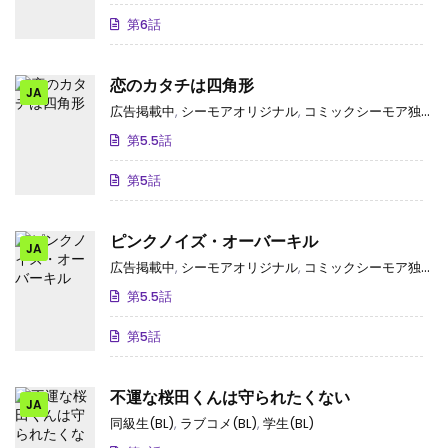
第6話
恋のカタチは四角形
JA
広告掲載中
,
シーモアオリジナル
,
コミックシーモア独占･先行
第5.5話
第5話
ピンクノイズ・オーバーキル
JA
広告掲載中
,
シーモアオリジナル
,
コミックシーモア独占･先行
第5.5話
第5話
不運な桜田くんは守られたくない
JA
同級生(BL)
,
ラブコメ(BL)
,
学生(BL)