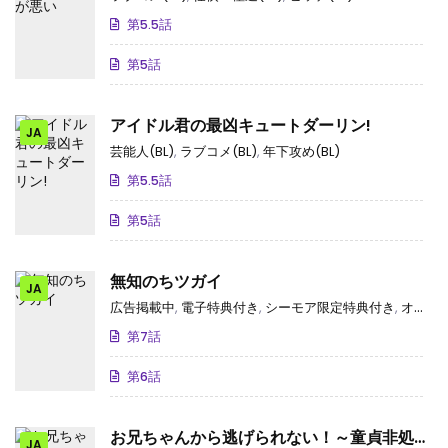
第5.5話
第5話
アイドル君の最凶キュートダーリン!
JA
芸能人(BL)
,
ラブコメ(BL)
,
年下攻め(BL)
第5.5話
第5話
無知のちツガイ
JA
広告掲載中
,
電子特典付き
,
シーモア限定特典付き
,
オメガバース(BL)
第7話
第6話
お兄ちゃんから逃げられない！～童貞非処女
JA