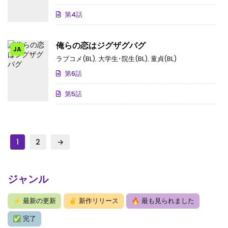
第4話
俺らの恋はジグザグバグ
JA
ラブコメ(BL)
,
大学生･院生(BL)
,
童貞(BL)
第6話
第5話
1
2
→
ジャンル
⚡
最新の更新
✌
新作リリース
🔥
最も見られました
✅
完了