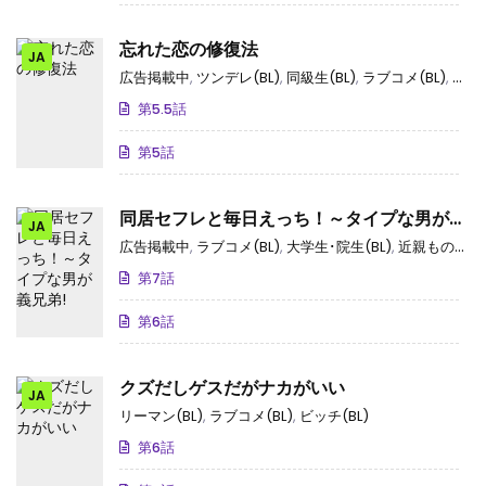
忘れた恋の修復法
JA
広告掲載中
,
ツンデレ(BL)
,
同級生(BL)
,
ラブコメ(BL)
,
学生(
第5.5話
第5話
同居セフレと毎日えっち！～タイプな男が義
JA
兄弟!
広告掲載中
,
ラブコメ(BL)
,
大学生･院生(BL)
,
近親もの(BL)
第7話
第6話
クズだしゲスだがナカがいい
JA
リーマン(BL)
,
ラブコメ(BL)
,
ビッチ(BL)
第6話