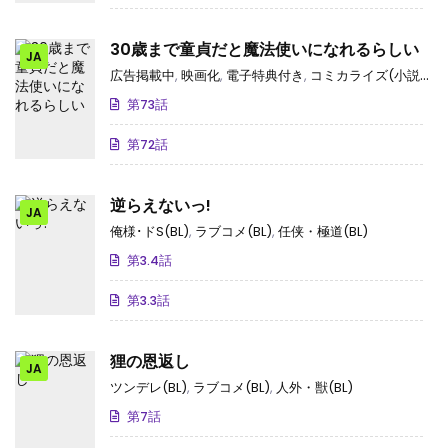
30歳まで童貞だと魔法使いになれるらしい
JA
広告掲載中
,
映画化
,
電子特典付き
,
コミカライズ(小説・ゲーム)
第73話
第72話
逆らえないっ!
JA
俺様･ドS(BL)
,
ラブコメ(BL)
,
任侠・極道(BL)
第3.4話
第3.3話
狸の恩返し
JA
ツンデレ(BL)
,
ラブコメ(BL)
,
人外・獣(BL)
第7話