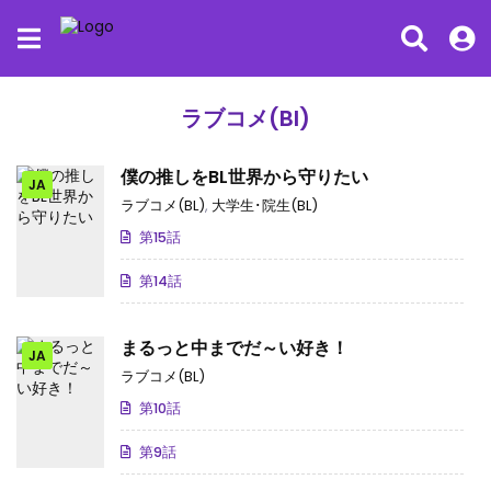
ラブコメ(Bl)
僕の推しをBL世界から守りたい
JA
ラブコメ(BL)
,
大学生･院生(BL)
第15話
第14話
まるっと中までだ～い好き！
JA
ラブコメ(BL)
第10話
第9話