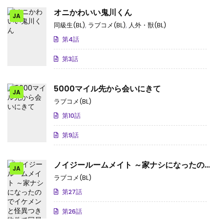
オニかわいい鬼川くん
JA
同級生(BL)
,
ラブコメ(BL)
,
人外・獣(BL)
第4話
第3話
5000マイル先から会いにきて
JA
ラブコメ(BL)
第10話
第9話
ノイジールームメイト ～家ナシになったの
JA
でイケメンと怪異つき物件で同居始めまし
ラブコメ(BL)
た〜
第27話
第26話