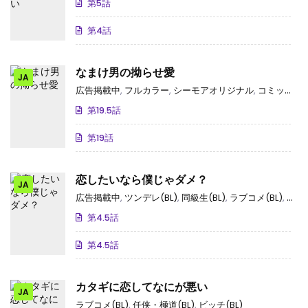
第5話
第4話
なまけ男の拗らせ愛
JA
広告掲載中
,
フルカラー
,
シーモアオリジナル
,
コミックシーモア独占･先行
第19.5話
第19話
恋したいなら僕じゃダメ？
JA
広告掲載中
,
ツンデレ(BL)
,
同級生(BL)
,
ラブコメ(BL)
,
学生(
第4.5話
第4.5話
カタギに恋してなにが悪い
JA
ラブコメ(BL)
,
任侠・極道(BL)
,
ビッチ(BL)