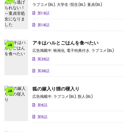
になりました
ラブコメ(BL)
,
大学生･院生(BL)
,
童貞(BL)
第1.9話
第1.8話
アキはハルとごはんを食べたい
JA
広告掲載中
,
映画化
,
電子特典付き
,
ラブコメ(BL)
第29話
第28話
狐の嫁入り狸の寝入り
JA
広告掲載中
,
ラブコメ(BL)
,
獣人(BL)
第6話
第5話