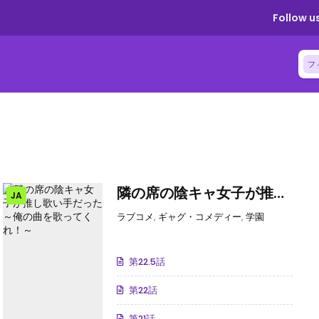
Follow us
フ
隣の席の陰キャ女子が推し
JA
歌い手だった ～俺の曲を歌
ラブコメ
,
ギャグ・コメディー
,
学園
ってくれ！～
第22.5話
第22話
第21話