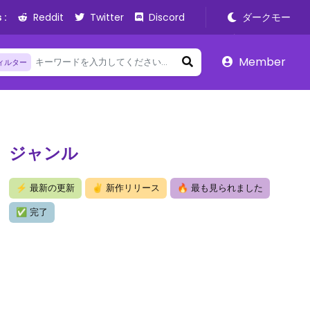
 :
Reddit
Twitter
Discord
ダークモー
ド
Member
ィルター
ジャンル
⚡
最新の更新
✌
新作リリース
🔥
最も見られました
✅
完了