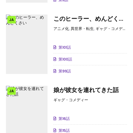
このヒーラー、めんどくさ
JA
い
アニメ化
,
異世界・転生
,
ギャグ・コメディー
第101話
第100話
第99話
娘が彼女を連れてきた話
JA
ギャグ・コメディー
第16話
第15話