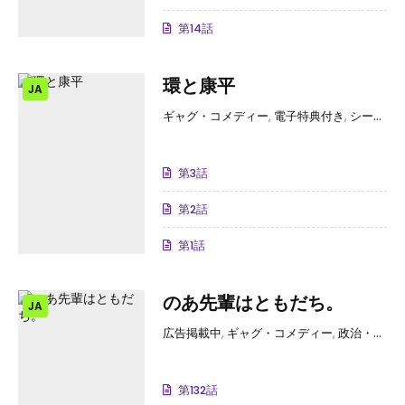
第14話
環と康平
JA
ギャグ・コメディー
,
電子特典付き
,
シーモア限定特典付き
第3話
第2話
第1話
のあ先輩はともだち。
JA
広告掲載中
,
ギャグ・コメディー
,
政治・ビジネス
第132話