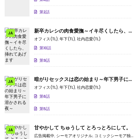
第2話
新卒カレシの肉食愛撫～イキ尽くしたら、挿
JA
れてあげます
オフィス(TL)
,
年下(TL)
,
社内恋愛(TL)
第10話
第9話
暗がりセックスは恋の始まり～年下男子に溶
JA
かされる夜～
オフィス(TL)
,
年下(TL)
,
社内恋愛(TL)
第6話
第5話
甘やかして ちゅうして とろっとろにして。
JA
広告掲載中
,
シーモアオリジナル
,
コミックシーモア独占･先行