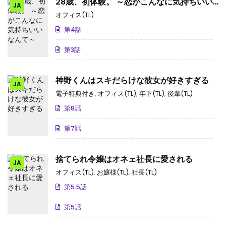
28歳、初体験。 ～恋がこんなに気持ちいい
JA
なんて～
オフィス(TL)
第4話
第3話
神野くんはスキだらけな彼女が好きすぎる
JA
電子特典付き
,
オフィス(TL)
,
年下(TL)
,
後輩(TL)
第8話
第7話
捨てられ令嬢はオネェ社長に愛される
JA
オフィス(TL)
,
お嬢様(TL)
,
社長(TL)
第5.5話
第5話