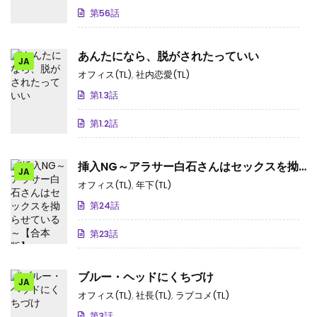
第56話
あんたになら、脱がされたっていい
JA
オフィス(TL)
,
社内恋愛(TL)
第1.3話
第1.2話
挿入NG～アラサー白石さんはセックスを拗
JA
らせている～【合本版】
オフィス(TL)
,
年下(TL)
第24話
第23話
ブルー・ヘッドにくちづけ
JA
オフィス(TL)
,
社長(TL)
,
ラブコメ(TL)
第3話