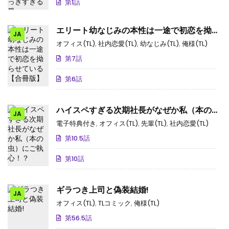
第1話
エリート幼なじみの本性は一途で初恋を拗ら
JA
せている【合冊版】
オフィス(TL)
,
社内恋愛(TL)
,
幼なじみ(TL)
,
俺様(TL)
第7話
第6話
ハイスペすぎる次期社長がなぜか私（本の
JA
虫）にご執心！？
電子特典付き
,
オフィス(TL)
,
先輩(TL)
,
社内恋愛(TL)
第10.5話
第10話
ギラつき上司と偽装結婚!
JA
オフィス(TL)
,
TLコミック
,
俺様(TL)
第56.5話