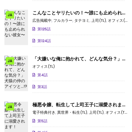
こんなことヤリたいの！〜誰にも止められな
JA
い彼女〜
広告掲載中
,
フルカラー
,
タテヨミ
,
上司(TL)
,
オフィス(TL)
,
第125話
第124話
「大嫌いな俺に抱かれて、どんな気分？」犬
JA
猿の仲のアイツと…!?
オフィス(TL)
第4話
第3話
極悪令嬢、転生して上司王子に溺愛されま
JA
す！
電子特典付き
,
異世界・転生(TL)
,
上司(TL)
,
オフィス(TL)
,
第5話