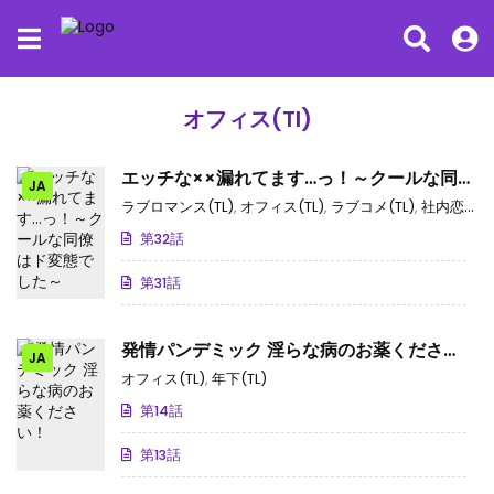
オフィス(Tl)
エッチな××漏れてます…っ！～クールな同僚
JA
はド変態でした～
ラブロマンス(TL)
,
オフィス(TL)
,
ラブコメ(TL)
,
社内恋愛(TL)
第32話
第31話
発情パンデミック 淫らな病のお薬くださ
JA
い！
オフィス(TL)
,
年下(TL)
第14話
第13話