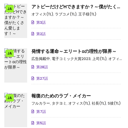
アトピーだけどHできますか？～僕がたくさ
JA
ん愛します！～
オフィス(TL)
,
ラブコメ(TL)
,
王子様(TL)
第3話
第2話
発情する運命～エリートαの理性が限界～
JA
広告掲載中
,
電子コミック大賞2023
,
上司(TL)
,
オフィス(TL)
第28話
第27話
報復のためのラブ・メイカー
JA
フルカラー
,
タテヨミ
,
オフィス(TL)
,
社長(TL)
,
S彼(TL)
第7話
第5話