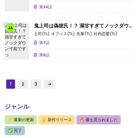
第34話
鬼上司は偽彼氏！？ 溺甘すぎてノックダウ
JA
ン寸前ですっ
上司(TL)
,
オフィス(TL)
,
先輩(TL)
,
社内恋愛(TL)
第7話
第6話
1
2
3
→
ジャンル
⚡
最新の更新
✌
新作リリース
🔥
最も見られました
✅
完了