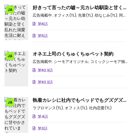
好きって言ったの嘘～元カレ幼馴染と甘く乱
JA
れた溺愛生活に耐えられません！
広告掲載中
,
オフィス(TL)
,
先輩(TL)
,
幼なじみ(TL)
,
同級生(TL)
第6話
第5話
オネエ上司のくちゅくちゅペット契約
JA
広告掲載中
,
シーモアオリジナル
,
コミックシーモア独占･先行
第62.3話
第62.2話
執着カレシに社内でもベッドでもグズグズに
JA
甘やかされています。
ラブロマンス(TL)
,
オフィス(TL)
,
社内恋愛(TL)
第4話
第3話