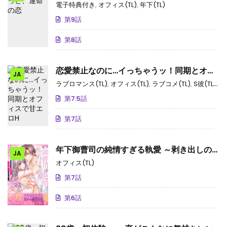
電子特典付き
,
オフィス(TL)
,
年下(TL)
第9話
第8話
恋愛禁止なのに…イっちゃうッ！同期とオフ
JA
ィスで甘エロH
ラブロマンス(TL)
,
オフィス(TL)
,
ラブコメ(TL)
,
S彼(TL)
,
社
第7.5話
第7話
年下御曹司の純情すぎる執愛 ～剥き出しの
JA
情欲、10年越しの愛で慰めて～
オフィス(TL)
第7話
第6話