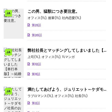
この男、猛獣につき要注意。
JA
オフィス(TL)
,
後輩(TL)
,
社内恋愛(TL)
第21話
第20話
弊社社長とマッチングしてしまいました【単
JA
行本版】～結婚前提の溺愛が甘くて真剣～
上司(TL)
,
オフィス(TL)
,
TLマンガ
第12話
第11話
満たしてあげよう、ジュリエット～ケダモノ
JA
社長のおっきすぎる愛
ラブロマンス(TL)
,
オフィス(TL)
,
社長(TL)
第2話