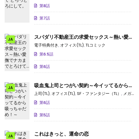
第8話
第7話
スパダリ不動産王の求愛セックス～熱い愛撫
JA
でナカまでとろけて…
電子特典付き
,
オフィス(TL)
,
TLコミック
第6.5話
第6話
吸血鬼上司とつがい契約～今イッてるから吸
JA
っちゃだめ！～
上司(TL)
,
オフィス(TL)
,
SF・ファンタジー（TL）
,
メガネ(TL)
第6話
第5話
これはきっと、運命の恋
JA