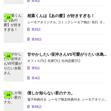
第4話
相葉くんは【あの蜜】が好きすぎる！
JA
シーモアオリジナル
,
コミックシーモア独占･先行
,
オフィス(TL)
第21話
第20話
甘やかしたい笹沖さんVS可愛がりたい水島
JA
さん
オフィス(TL)
,
先輩(TL)
,
社内恋愛(TL)
第5話
第4話
僕しか知らない君のナカ。
JA
電子特典付き
,
シーモア限定特典付き
,
シーモアオリジナル
第35話